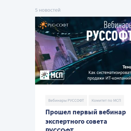
5 новостей
Вебинары РУССОФТ
Комитет по МСП
Прошел первый вебинар
экспертного совета
РУССОФТ