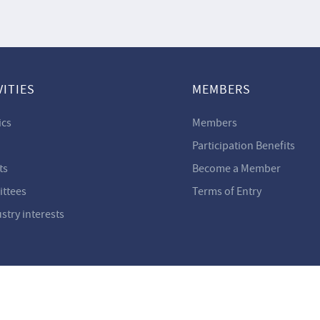
VITIES
MEMBERS
ics
Members
Participation Benefits
ts
Become a Member
ttees
Terms of Entry
ustry interests