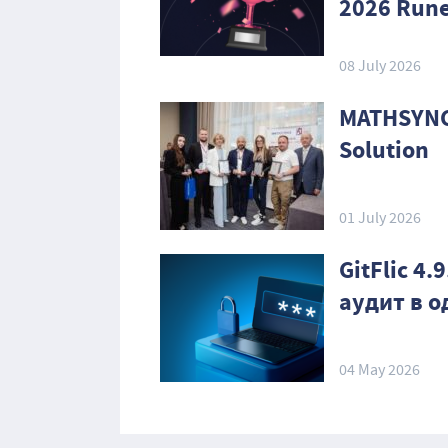
2026 Rune
08 July 2026
MATHSYNC
Solution
01 July 2026
GitFlic 4
аудит в 
04 May 2026