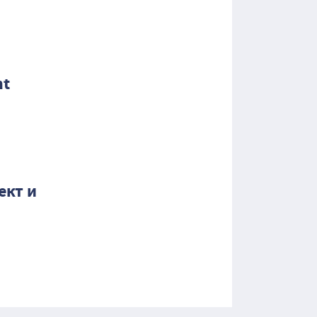
nt
ект и