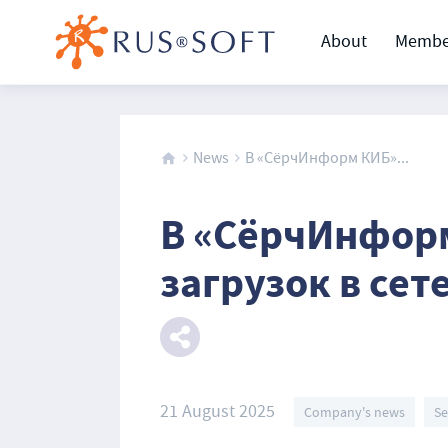
About
Membe
News
В «СёрчИнформ КИБ»...
В «СёрчИнфор
загрузок в сет
21 August 2025
Company's news
Se