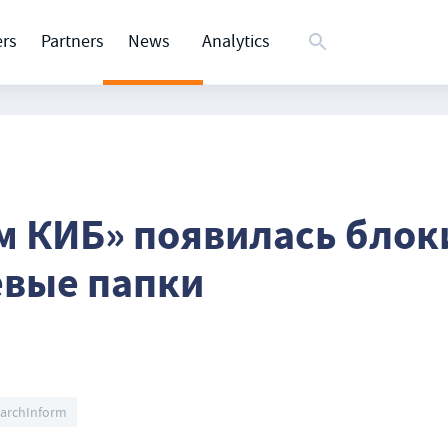
rs
Partners
News
Analytics
м КИБ» появилась блок
евые папки
archInform