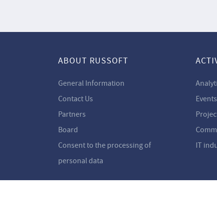
ABOUT RUSSOFT
ACTI
General Information
Analyt
Contact Us
Events
Partners
Projec
Board
Commi
Consent to the processing of
IT ind
personal data
Ⓒ RUSSOFT 2001–2026
Developed in Aston