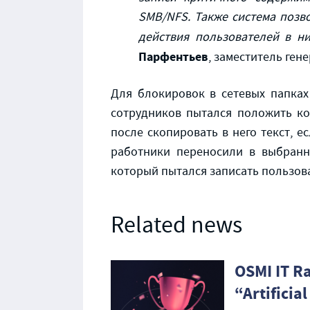
SMB
/
NFS
. Также система позв
действия пользователей в н
Парфентьев
, заместитель ге
Для блокировок в сетевых папках
сотрудников пытался положить к
после скопировать в него текст, 
работники переносили в выбранн
который пытался записать пользов
Related news
OSMI IT R
“Artificia