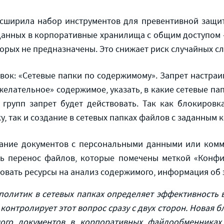
сширила набор инструментов для превентивной защит
данных в корпоративные хранилища с общим доступом –
торых не предназначены. Это снижает риск случайных сл
овок: «Сетевые папки по содержимому». Запрет настраи
желательное» содержимое, указать, в какие сетевые пап
 групп запрет будет действовать. Так как блокиров
ку, так и создание в сетевых папках файлов с заданным 
дание документов с персональными данными или комм
ь перенос файлов, которые помечены меткой «Конфид
вовать ресурсы на анализ содержимого, информация об э
политик в сетевых папках определяет эффективность в
Б контролирует этот вопрос сразу с двух сторон. Новая
мого документов в корпоративных файлообменниках