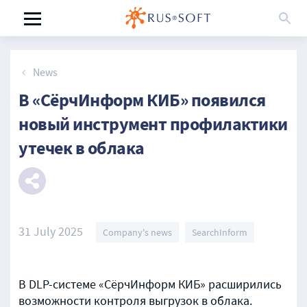
News
В «СёрчИнформ КИБ» появился
новый инструмент профилактики
утечек в облака
31 July 2025
Company's news
SearchInform
В DLP-системе «СёрчИнформ КИБ» расширились
возможности контроля выгрузок в облака.