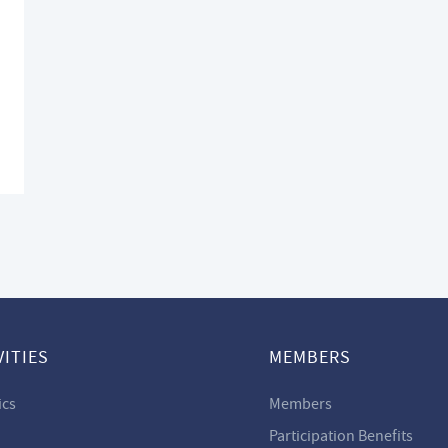
VITIES
MEMBERS
ics
Members
Participation Benefits