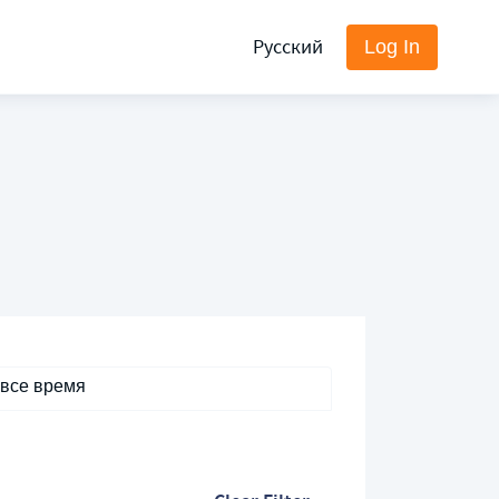
Русский
Log In
 все время