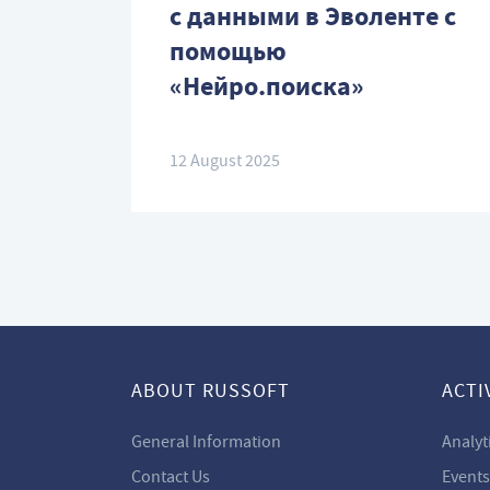
с данными в Эволенте с
помощью
«Нейро.поиска»
12 August 2025
ABOUT RUSSOFT
ACTI
General Information
Analyt
Contact Us
Events