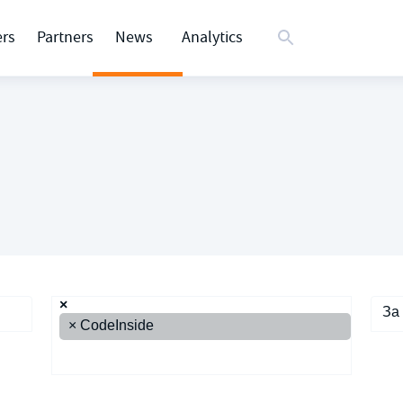
rs
Partners
News
Analytics
×
За
×
CodeInside