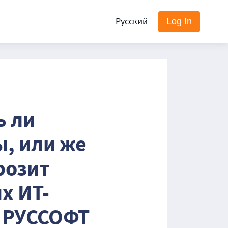
Русский
Log In
ь ли
ы, или же
розит
х ИТ-
 РУССОФТ