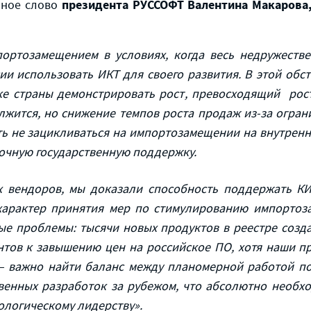
президента РУССОФТ Валентина Макарова
нное слово
ортозамещением в условиях, когда весь недружеств
ии использовать ИКТ для своего развития. В этой обс
ке страны демонстрировать рост, превосходящий рост
ится, но снижение темпов роста продаж из-за огран
ь не зацикливаться на импортозамещении на внутренне
точную государственную поддержку.
х вендоров, мы доказали способность поддержать КИ
характер принятия мер по стимулированию импортоза
ые проблемы: тысячи новых продуктов в реестре соз
нтов к завышению цен на российское ПО, хотя наши п
– важно найти баланс между планомерной работой п
енных разработок за рубежом, что абсолютно необх
ологическому лидерству».