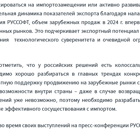
ироваться на импортозамещении или активно развиват
ельная динамика показателей экспорта благодаря на
я РУССОФТ, объем зарубежных продаж в 2024 г. впервы
енных рынков. Это подчеркивает экспортный потенциал
ния технологического суверенитета и очевидной ог
тметить, что у российских решений есть колосса
димо хорошо разбираться в главных трендах конкр
ватную поддержку продвижению на зарубежные рынки со
возможности внутри страны – даже в случае возвращ
шений уже невозможно, поэтому необходимо разрабат
не эффективного сосуществования с импортом.
 во время своих выступлений на пресс-конференции РУС