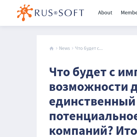
About
Membe
News
Что будет с...
Что будет с и
возможности д
единственный 
потенциальное
компаний? Ит