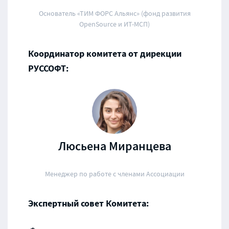
Основатель «ТИМ ФОРС Альянс» (фонд развития
OpenSource и ИТ-МСП)
Координатор комитета от дирекции
РУССОФТ:
Люсьена Миранцева
Менеджер по работе с членами Ассоциации
Экспертный совет Комитета: