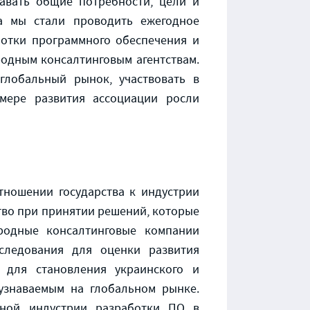
авать общие потребности, цели и
а мы стали проводить ежегодное
ботки программного обеспечения и
родным консалтинговым агентствам.
лобальный рынок, участвовать в
мере развития ассоциации росли
тношении государства к индустрии
ство при принятии решений, которые
родные консалтинговые компании
сследования для оценки развития
 для становления украинского и
узнаваемым на глобальном рынке.
тной индустрии разработки ПО в