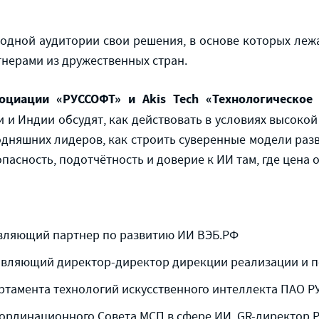
дной аудитории свои решения, в основе которых лежа
нерами из дружественных стран.
оциации «РУССОФТ» и Akis Tech «Технологическое
и и Индии обсудят, как действовать в условиях высокой
одняшних лидеров, как строить суверенные модели раз
опасность, подотчётность и доверие к ИИ там, где цена
авляющий партнер по развитию ИИ ВЭБ.РФ
авляющий директор-директор дирекции реализации и п
ртамента технологий искусственного интеллекта ПАО Р
ординационного Совета МСП в сфере ИИ, GR-директор PI