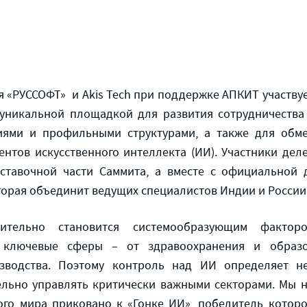
я «РУССОФТ» и Akis Tech при поддержке АПКИТ участву
 уникальной площадкой для развития сотрудничеств
иями и профильными структурами, а также для обм
нтов искусственного интеллекта (ИИ). Участники де
ставочной части Саммита, а вместе с официальной 
торая объединит ведущих специалистов Индии и России
мительно становится системообразующим фактор
 ключевые сферы – от здравоохранения и образов
изводства. Поэтому контроль над ИИ определяет н
ельно управлять критически важными секторами. Мы н
кого мира приковано к «Гонке ИИ», победитель котор