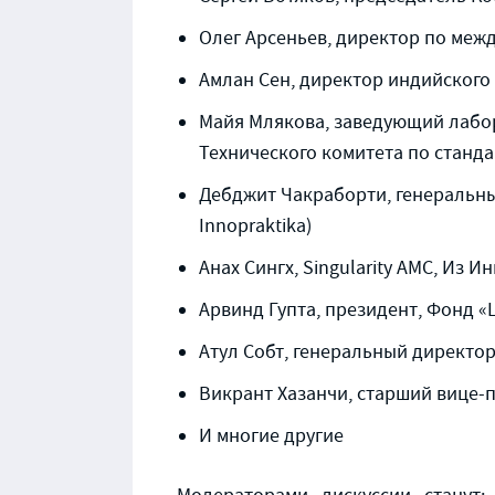
Олег Арсеньев, директор по меж
Амлан Сен, директор индийского
Майя Млякова, заведующий лабор
Технического комитета по станд
Дебджит Чакраборти, генеральны
Innopraktika)
Анах Сингх, Singularity AMC, Из 
Арвинд Гупта, президент, Фонд «Ц
Атул Собт, генеральный директор
Викрант Хазанчи, старший вице-пр
И многие другие