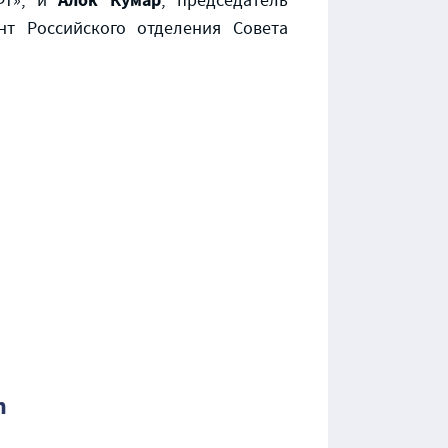
Алок Кумар
ФТ», и
, председатель
нт Российского отделения Совета
h