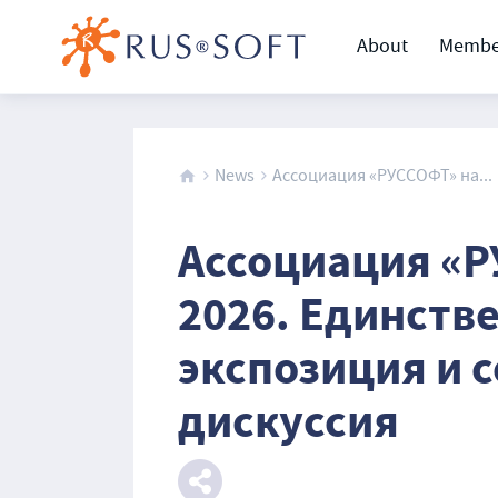
About
Membe
News
Ассоциация «РУССОФТ» на...
Ассоциация «РУ
2026. Единств
экспозиция и 
дискуссия