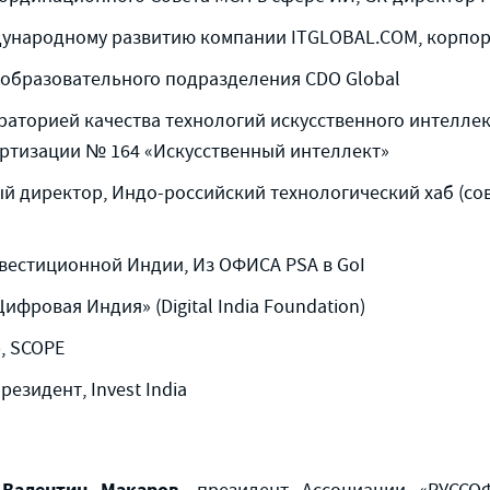
дународному развитию компании ITGLOBAL.СOM, корпор
 образовательного подразделения CDO Global
аторией качества технологий искусственного интелле
артизации № 164 «Искусственный интеллект»
й директор, Индо-российский технологический хаб (со
Инвестиционной Индии, Из ОФИСА PSA в GoI
ифровая Индия» (Digital India Foundation)
, SCOPE
езидент, Invest India