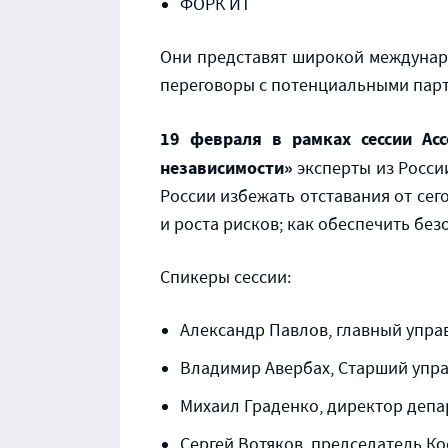
ФОРК ИТ
Они представят широкой междунаро
переговоры с потенциальными парт
19 февраля в рамках сессии Асс
независимости»
эксперты из Росси
России избежать отставания от сег
и роста рисков; как обеспечить без
Спикеры сессии:
Александр Павлов, главный упр
Владимир Авербах, Старший упр
Михаил Граденко, директор депа
Сергей Вотяков, председатель Ко