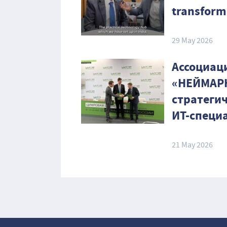
transform
29 May 2026
Ассоциаци
«НЕЙМАРК
стратегич
ИТ-специ
21 May 2026