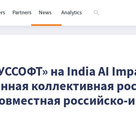
rs
Partners
News
Analytics
ССОФТ» на India AI Im
енная коллективная ро
совместная российско-