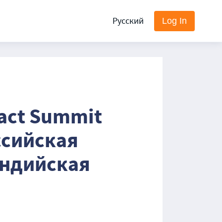
Русский
Log In
pact Summit
ссийская
индийская