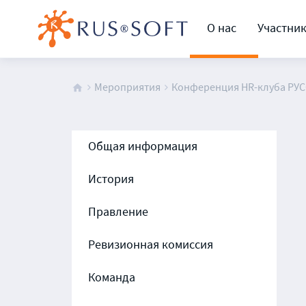
О нас
Участни
Мероприятия
Конференция HR-клуба РУ
Общая информация
История
Правление
Ревизионная комиссия
Команда