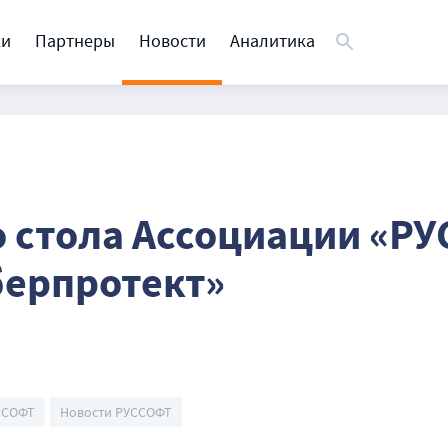
ки
Партнеры
Новости
Аналитика
о стола Ассоциации «РУ
берпротект»
ССОФТ
Новости РУССОФТ