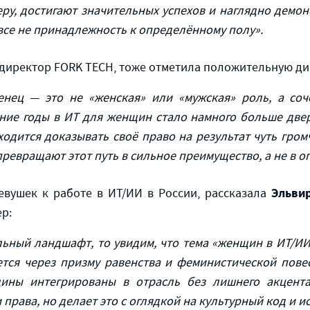
еру, достигают значительных успехов и наглядно дем
все не принадлежность к определённому полу».
 директор FORK TECH, тоже отметила положительную ди
енец — это не «женская» или «мужская» роль, а соч
ние годы в ИТ для женщин стало намного больше две
одится доказывать своё право на результат чуть громч
ревращают этот путь в сильное преимущество, а не в о
Эльви
евушек к работе в ИТ/ИИ в России, рассказала
р:
ьный ландшафт, то увидим, что тема «женщин в ИТ/ИИ
тся через призму равенства и феминистической пове
ины интегрированы в отрасль без лишнего акцента
 права, но делает это с оглядкой на культурный код и и