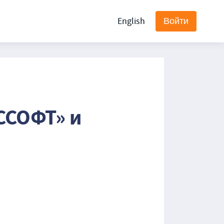
English
Войти
ССОФТ» и