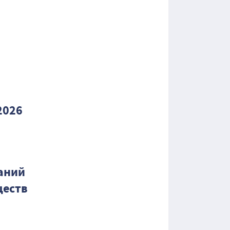
2026
аний
ществ