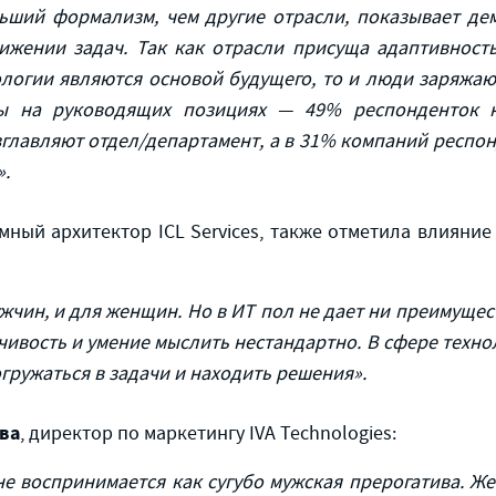
ньший формализм, чем другие отрасли, показывает де
тижении задач. Так как отрасли присуща адаптивност
ологии являются основой будущего, то и люди заряжа
ы на руководящих позициях — 49% респонденток н
главляют отдел/департамент, а в 31% компаний респо
.
емный архитектор ICL Services, также отметила влияни
жчин, и для женщин. Но в ИТ пол не дает ни преимущес
ивость и умение мыслить нестандартно. В сфере технол
гружаться в задачи и находить решения».
ва
, директор по маркетингу IVA Technologies:
не воспринимается как сугубо мужская прерогатива. Ж