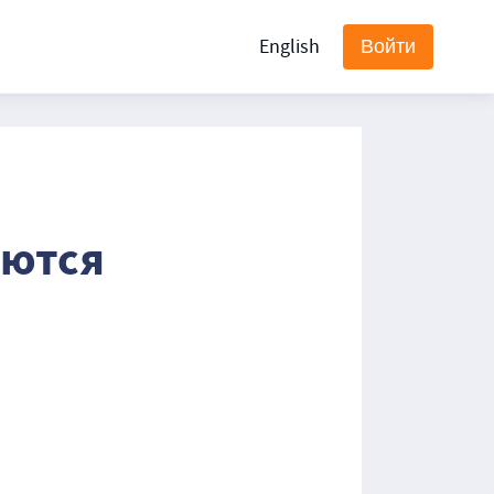
English
Войти
аются