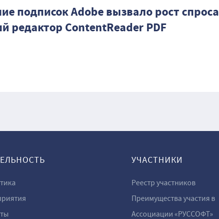
ие подписок Adobe вызвало рост спроса
ий редактор ContentReader PDF
ТЕЛЬНОСТЬ
УЧАСТНИКИ
тика
Реестр участников
риятия
Преимущества участия в
ты
Ассоциации «РУССОФТ»