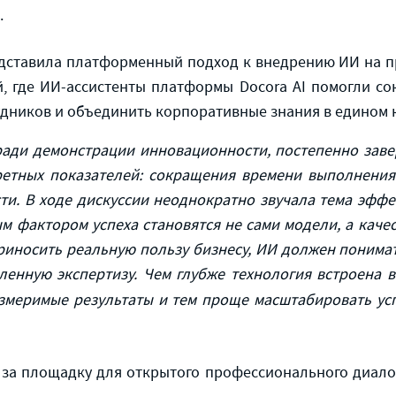
.
дставила платформенный подход к внедрению ИИ на пр
 где ИИ-ассистенты платформы Docora AI помогли со
удников и объединить корпоративные знания в едином 
ради демонстрации инновационности, постепенно заве
етных показателей: сокращения времени выполнения
и. В ходе дискуссии неоднократно звучала тема эффе
м фактором успеха становятся не сами модели, а кач
риносить реальную пользу бизнесу, ИИ должен понимат
ленную экспертизу. Чем глубже технология встроена в
змеримые результаты и тем проще масштабировать ус
за площадку для открытого профессионального диало