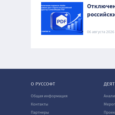
Отключен
российск
06 августа 2026
О РУССОФТ
ДЕЯ
Общая информация
Анали
Контакты
Мероп
Партнеры
Проек