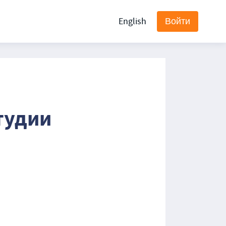
English
Войти
тудии