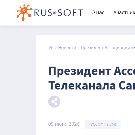
О нас
Участни
Новости
Президент Ассоциации «Р
Президент Асс
Телеканала Са
09 июня 2026
РУССОФТ в СМИ