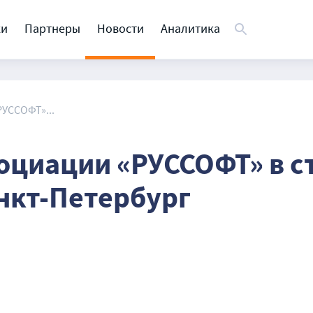
ки
Партнеры
Новости
Аналитика
УССОФТ»...
оциации «РУССОФТ» в с
нкт-Петербург