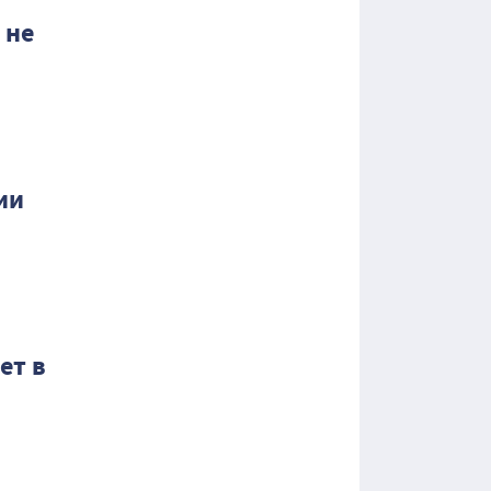
 не
ии
ет в