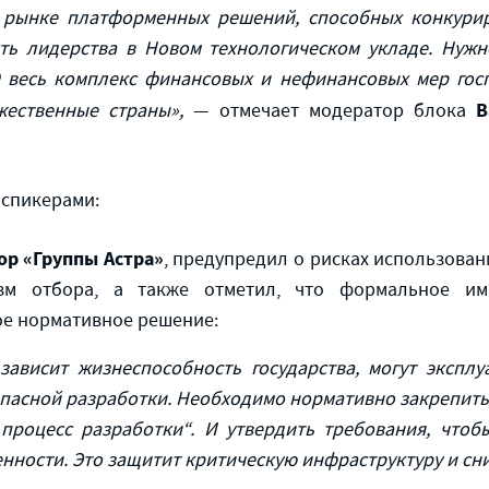
м рынке
платформенны
х
решений
, способны
х
конкури
ть лидерства в Новом технологическом укладе
. Нуж
 весь комплекс финансовых и нефинансовых мер гос
В
жественные страны
»,
— отмечает модератор блока
 спикерами:
ор «Группы Астра»
, предупредил о рисках использова
зм отбора, а также отметил, что формальное им
ое нормативное решение:
ависит жизнеспособность государства, могут эксплу
пасной разработки. Необходимо нормативно закрепить 
роцесс разработки“. И утвердить требования, чтоб
ности. Это защитит критическую инфраструктуру и сни