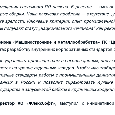
ещения системного ПО решена. В реестре — тысячи 
рые сборки. Наша ключевая проблема — отсутствие „у
га зрелости. Ключевые критерии: опыт промышленно
ы получают статус „национального чемпиона“ как рек
зиона «Машиностроение и металлообработка» ГК «
х разработку внутренних корпоративных стандартов 
ые управляют производством на основе данных, получа
ается на уровне отдельных заводов. Чтобы масштабиро
ивные стандарты работы с промышленными данными. 
данных в России и позволит тиражировать лучшие
сударства в запуске этой работы в крупнейших холдинга
иректор АО «ФлексСофт»
, выступил с инициативой