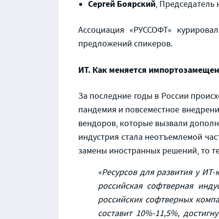
Сергей Боярский
, Председатель
Ассоциация «РУССОФТ» курирова
предложений спикеров.
ИТ. Как меняется импортозамеще
За последние годы в России проис
пандемия и повсеместное внедрени
вендоров, которые вызвали дополни
индустрия стала неотъемлемой час
замены иностранных решений, то т
«Ресурсов для развития у ИТ-
российская софтверная индус
российских софтверных компан
составит 10%-11,5%
,
достигн
у