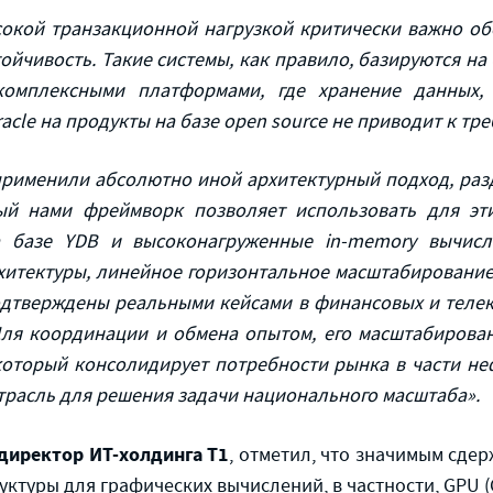
сокой транзакционной нагрузкой критически важно об
ойчивость. Такие системы, как правило, базируются на
комплексными платформами, где хранение данных,
cle на продукты на базе open source не приводит к тр
применили абсолютно иной архитектурный подход, разд
ый нами фреймворк позволяет использовать для эти
 базе YDB и высоконагруженные in-memory вычисл
хитектуры, линейное горизонтальное масштабирование
одтверждены реальными кейсами в финансовых и телеко
Для координации и обмена опытом, его масштабиров
который консолидирует потребности рынка в части н
трасль для решения задачи национального масштаба».
директор ИТ-холдинга Т1
, отметил, что значимым сд
туры для графических вычислений, в частности, GPU (Gr