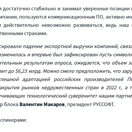
я достаточно стабильно и занимал уверенные позиции 
омпании, пользуются коммуникационным ПО, активно и
 действительно невозможно развиваться, ведь наш
твенными странами.
ксировали падение экспортной выручки компаний, связ
зменилась
и впервые был зафиксирован пусть символи
ительным результатам опроса
,
ожидается, что объем з
вит
до $6,23 млрд. Можно смело предположить, что зар
успешной адаптацией российских производителей 
акрытия рынков недружественных стран в 2022 г.
, а 
чивающих технологический суверенитет нашим партне
Валентин Макаров
ор блока
, президент РУССОФТ.
 спикерами: