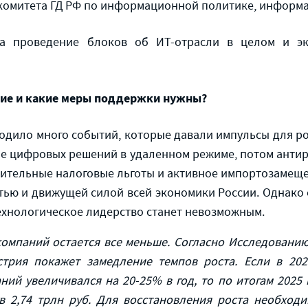
 комитета ГД РФ по информационной политике, информ
ла проведение блоков об ИТ-отрасли в целом и э
ние и какие меры поддержки нужны?
ходило много событий, которые давали импульсы для ро
е цифровых решений в удаленном режиме, потом антир
тельные налоговые льготы и активное импортозамещени
тью и движущей силой всей экономики России. Однако 
ехнологическое лидерство станет невозможным.
компаний остается все меньше. Согласно Исследованию
трия покажет замедление темпов роста. Если в 202
ий увеличивался на 20-25% в год, то по итогам 2025 
в
2,74 трлн руб.
Для восстановления роста необход