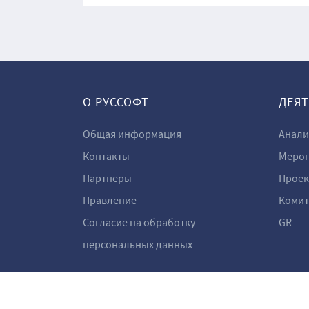
О РУССОФТ
ДЕЯ
Общая информация
Анали
Контакты
Мероп
Партнеры
Проек
Правление
Комит
Согласие на обработку
GR
персональных данных
Ⓒ RUSSOFT 2001–2026
Разработано в Aston