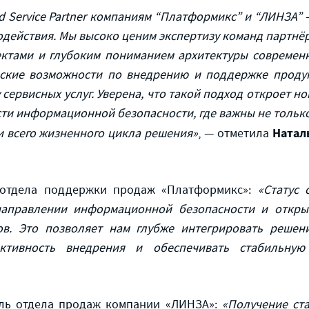
ed Service Partner компаниям “Платформикс” и “ЛИНЗА”
одействия. Мы высоко ценим экспертизу команд партнё
ктами и глубоким пониманием архитектуры современн
ские возможности по внедрению и поддержке продук
 сервисных услуг. Уверена, что такой подход откроет 
ти информационной безопасности, где важны не только
Натал
 всего жизненного цикла решения»
, — отметила
 отдела поддержки продаж «Платформикс»:
«Статус с
направлении информационной безопасности и откры
ов. Это позволяет нам глубже интегрировать решен
ективность внедрения и обеспечивать стабильную
ель отдела продаж компании «ЛИНЗА»:
«Получение стат