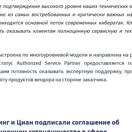
е подтверждение высокого уровня наших технических 
дно из самых востребованных и критически важных н
риходится основной поток современных кибератак. К
сть оказывать клиентам полноценную сервисную и те
ыстроена по многоуровневой модели и направлена на 
татус Authorized Service Partner предоставляется 
им готовность оказывать экспертную поддержку, пр
ту продуктов вендора на стороне заказчика.
инг и Циан подписали соглашение об
ионном сотрудничестве в сфере