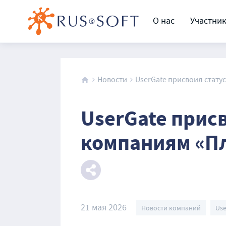
О нас
Участни
Новости
UserGate присвоил статус.
UserGate прис
компаниям «П
21 мая 2026
Новости компаний
Use