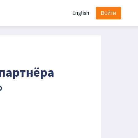
English
Войти
 партнёра
»