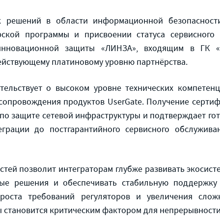
ик решений в области информационной безопасности
ской программы и присвоении статуса сервисного 
инновационной защиты «ЛИНЗА», входящим в ГК «Б
ействующему платиновому уровню партнёрства.
етельствует о высоком уровне технических компетен
 сопровождения продуктов UserGate. Получение серти
 по защите сетевой инфраструктуры и подтверждает го
еграции до постгарантийного сервисного обслужива
тей позволит интеграторам глубже развивать экосис
ные решения и обеспечивать стабильную поддержку н
роста требований регуляторов и увеличения сложн
становится критическим фактором для непрерывности