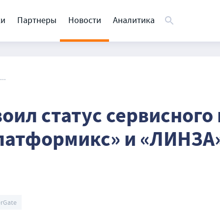
ки
Партнеры
Новости
Аналитика
..
воил статус сервисного
латформикс» и «ЛИНЗА
rGate