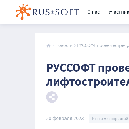
О нас
Участни
Новости
РУССОФТ провел встречу.
РУССОФТ прове
лифтостроите
20 февраля 2023
Итоги мероприятий