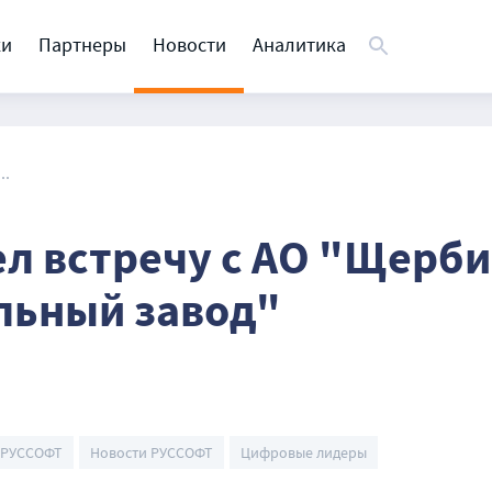
ки
Партнеры
Новости
Аналитика
..
л встречу с АО "Щерб
льный завод"
 РУССОФТ
Новости РУССОФТ
Цифровые лидеры