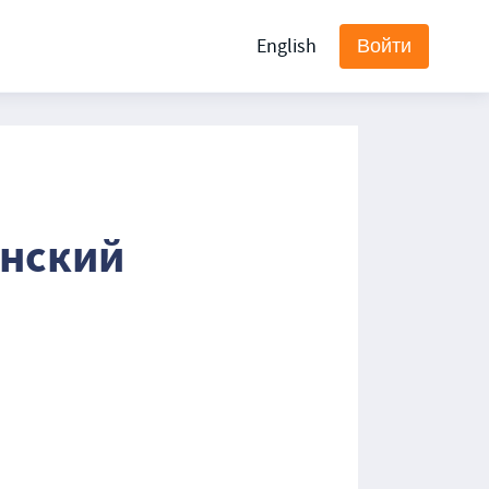
English
Войти
инский