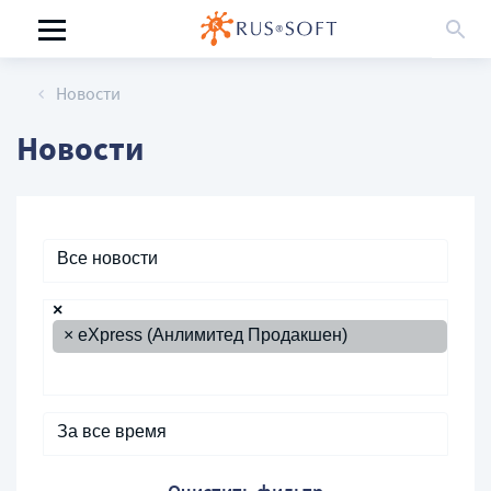
Новости
Новости
Все новости
×
×
eXpress (Анлимитед Продакшен)
За все время