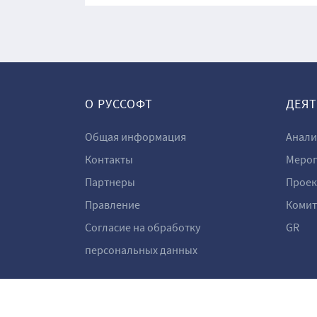
О РУССОФТ
ДЕЯ
Общая информация
Анали
Контакты
Мероп
Партнеры
Проек
Правление
Комит
Согласие на обработку
GR
персональных данных
Ⓒ RUSSOFT 2001–2026
Разработано в Aston