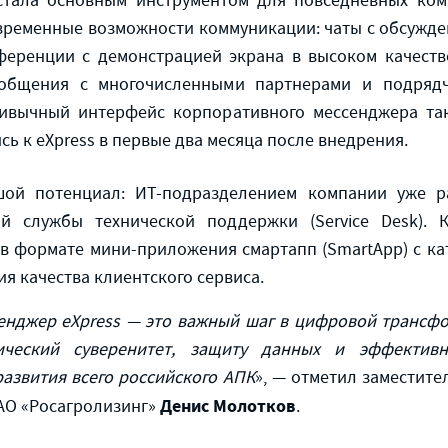
 стала основным инструментом для повседневных ком
овременные возможности коммуникации: чаты с обсужде
еренции с демонстрацией экрана в высоком качеств
 общения с многочисленными партнерами и подряд
ривычный интерфейс корпоративного мессенджера та
 к eXpress в первые два месяца после внедрения.
ой потенциал: ИТ-подразделением компании уже р
й службы технической поддержки (Service Desk). 
в формате мини-приложения смартапп (SmartApp) с ка
я качества клиентского сервиса.
сенджер
eXpress
— это важный шаг в цифровой трансфо
гический суверенитет, защиту данных и эффектив
развития всего российского АПК
», — отметил заместит
Денис Молотков
АО «Росагролизинг»
.