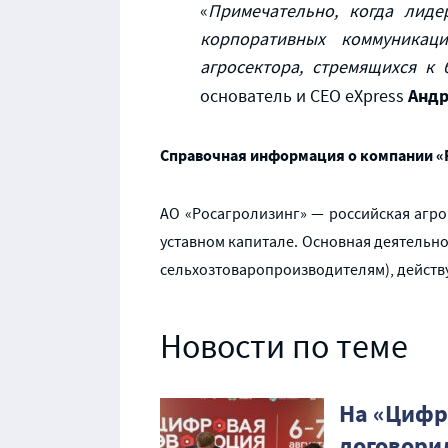
«
Примечательно, когда лид
корпоративных коммуникац
агросектора, стремящихся к
Андр
основатель и CEO eXpress
Справочная информация о компании «
АО «Росагролизинг» — российская агр
уставном капитале. Основная деятельн
сельхозтоваропроизводителям), действ
Новости по теме
На «Цифр
договори