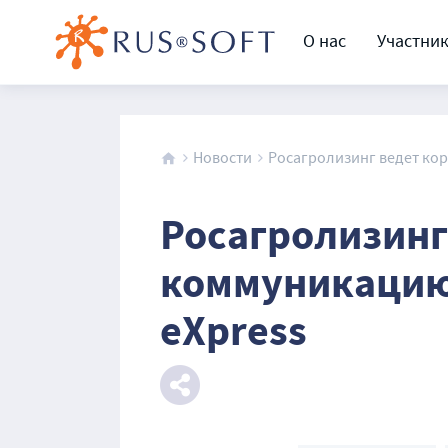
О нас
Участни
Новости
Росагролизинг ведет кор
Росагролизинг
коммуникацию
eXpress