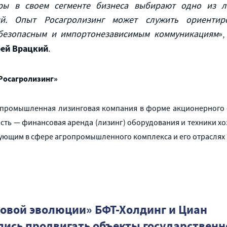
еры в своем сегменте бизнеса выбирают одно из
ий. Опыт Росагролизинг может служить ориентир
 безопасным и импортонезависимым коммуникациям
»
ей Врацкий
.
Росагролизинг»
опромышленная лизинговая компания в форме акционерного о
ость — финансовая аренда (лизинг) оборудования и техники х
ующим в сфере агропромышленного комплекса и его отраслях 
овой эволюции» БФТ-Холдинг и Циан
лись продвигать объекты государственн