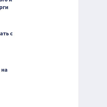
рги
ать с
 на