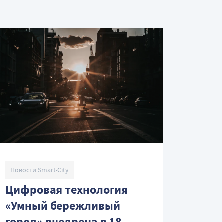
Новости Smart-City
Цифровая технология
«Умный бережливый
город» внедрена в 18