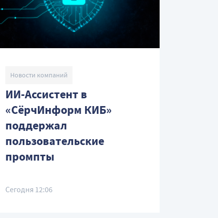
Новости компаний
ИИ-Ассистент в
«СёрчИнформ КИБ»
поддержал
пользовательские
промпты
Сегодня 12:06