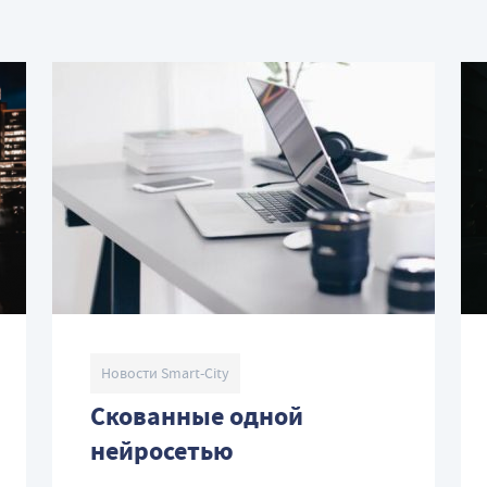
Новости Smart-City
Скованные одной
нейросетью