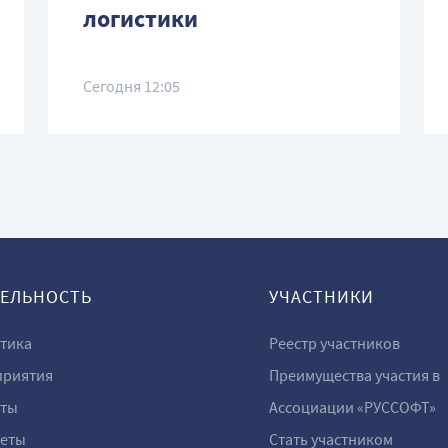
логистики
Сегодня 12:05
ТЕЛЬНОСТЬ
УЧАСТНИКИ
тика
Реестр участников
риятия
Преимущества участия в
ты
Ассоциации «РУССОФТ»
еты
Стать участником