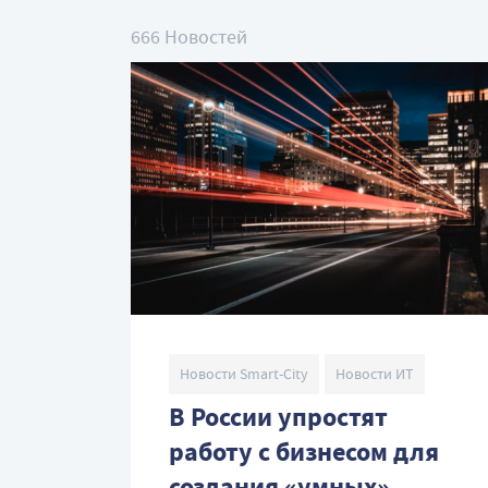
666 Новостей
Новости Smart-City
Новости ИТ
В России упростят
работу с бизнесом для
создания «умных»