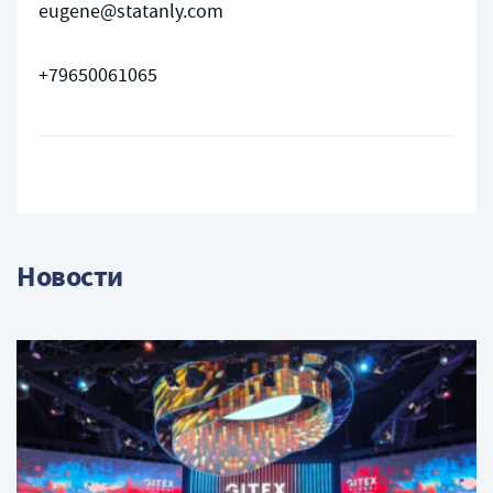
eugene@statanly.com
+79650061065
Новости